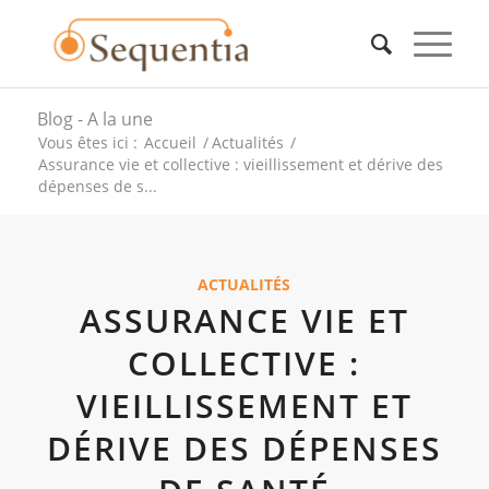
Blog - A la une
Vous êtes ici :
Accueil
/
Actualités
/
Assurance vie et collective : vieillissement et dérive des
dépenses de s...
ACTUALITÉS
ASSURANCE VIE ET
COLLECTIVE :
VIEILLISSEMENT ET
DÉRIVE DES DÉPENSES