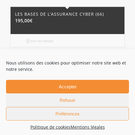
LES BASES DE L’ASSURANCE CYBER (66)
195,00
€
Voir les détails
Nous utilisons des cookies pour optimiser notre site web et
notre service.
FORMATION LÉGALES ET
Accepter
RÈGLEMENTAIRES
Formations éligibles DDA
Refuser
Préférences
Politique de cookies
Mentions légales