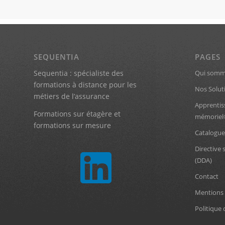
SEQUENTIA
PAGES
Sequentia : spécialiste des
Qui somm
formations à distance pour les
Nos Solut
métiers de l’assurance
Apprentis
Formations sur étagère et
mémorie
formations sur mesure
Catalogue
Directive 
(DDA)
Contact
Mentions 
Politique 