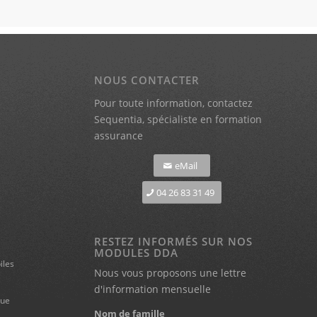
NOUS CONTACTER
Pour toute information,
contactez
Sequentia, spécialiste en formation
assurance
eMail
04 26 83 31 49
RESTEZ INFORMÉS SUR NOS
MODULES DDA
iles
Nous vous proposons une lettre
d'information mensuelle
que
Nom de famille