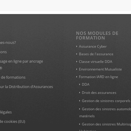
NOS MODULES DE
FORMATION
es-nous?
Assurance Cyber
ions
Bases de l'assurance
sage en ligne par ancrage
Classe virtuelle DDA
l®
Environnement Mutualiste
Formation IARD en ligne
 de formations
DDA
sur la Distribution d’Assurances
Droit des assurances
Gestion de sinistres corporels
Gestion des sinistres automob
légales
matériels
de cookies (EU)
Gestion des sinistres Multiris