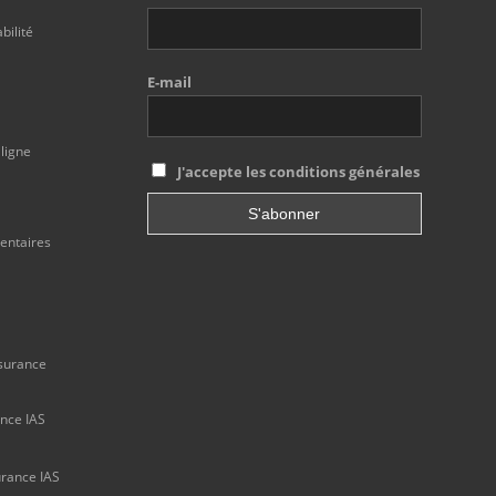
ilité
E-mail
 ligne
J'accepte les conditions générales
mentaires
ssurance
ance IAS
urance IAS