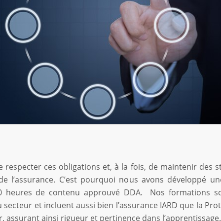
especter ces obligations et, à la fois, de maintenir des
s de l’assurance. C’est pourquoi nous avons développé un
80 heures de contenu approuvé DDA. Nos formations s
 secteur et incluent aussi bien l’assurance IARD que la Pro
, assurant ainsi rigueur et pertinence dans l’apprentissage.