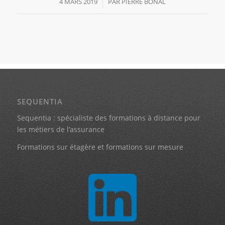
4 MARS 2019
/
PAR
PIERRE BONAL
SEQUENTIA
Sequentia : spécialiste des formations à distance pour
les métiers de l’assurance
Formations sur étagère et formations sur mesure