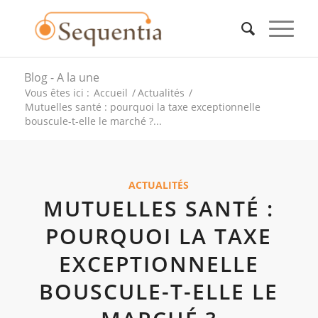
Blog - A la une
Vous êtes ici :
Accueil
/
Actualités
/
Mutuelles santé : pourquoi la taxe exceptionnelle
bouscule-t-elle le marché ?...
ACTUALITÉS
MUTUELLES SANTÉ :
POURQUOI LA TAXE
EXCEPTIONNELLE
BOUSCULE-T-ELLE LE