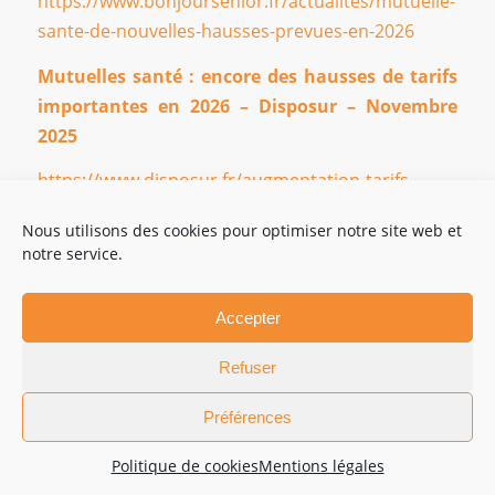
https://www.bonjoursenior.fr/actualites/mutuelle-
sante-de-nouvelles-hausses-prevues-en-2026
Mutuelles santé : encore des hausses de tarifs
importantes en 2026 – Disposur – Novembre
2025
https://www.disposur.fr/augmentation-tarifs-
mutuelles-2026
Nous utilisons des cookies pour optimiser notre site web et
notre service.
Augmentation Mutuelle 2026 : chiffres,
explications et solutions – Cesar Santé
Patrimoine – Février 2026
Accepter
https://cesarpatrimoine.com/2025/11/21/augmentatio
Refuser
mutuelle-2026-chiffres-explications-solutions/
Préférences
Hausse des tarifs des mutuelles : comparez et
économisez – Réassurez-moi – Mars 2026
Politique de cookies
Mentions légales