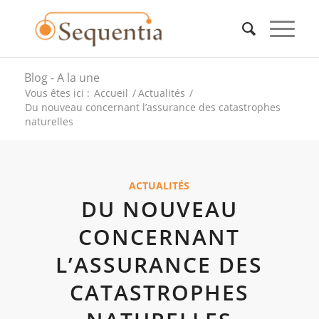
Blog - A la une
Vous êtes ici :
Accueil
/
Actualités
/
Du nouveau concernant l’assurance des catastrophes
naturelles
ACTUALITÉS
DU NOUVEAU
CONCERNANT
L’ASSURANCE DES
CATASTROPHES