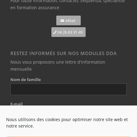
Pour toute information,
contactez Sequentia, spécialiste
en formation assurance
eMail
04 26 83 31 49
RESTEZ INFORMÉS SUR NOS MODULES DDA
Nous vous proposons une lettre d'information
mensuelle
Nom de famille
E-mail
Nous utilisons des cookies pour optimiser notre site web et
notre service.
J'accepte les conditions générales