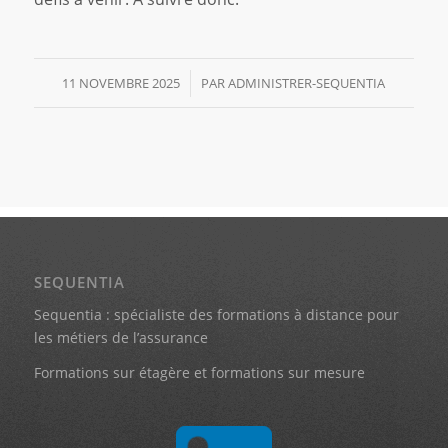
11 NOVEMBRE 2025
/
PAR
ADMINISTRER-SEQUENTIA
SEQUENTIA
Sequentia : spécialiste des formations à distance pour
les métiers de l’assurance
Formations sur étagère et formations sur mesure