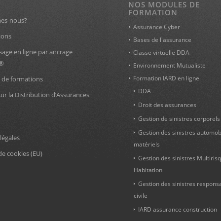
NOS MODULES DE
FORMATION
es-nous?
Assurance Cyber
ions
Bases de l'assurance
sage en ligne par ancrage
Classe virtuelle DDA
l®
Environnement Mutualiste
Formation IARD en ligne
 de formations
DDA
sur la Distribution d’Assurances
Droit des assurances
Gestion de sinistres corporels
Gestion des sinistres automob
légales
matériels
de cookies (EU)
Gestion des sinistres Multiris
Habitation
Gestion des sinistres responsab
civile
IARD assurance construction