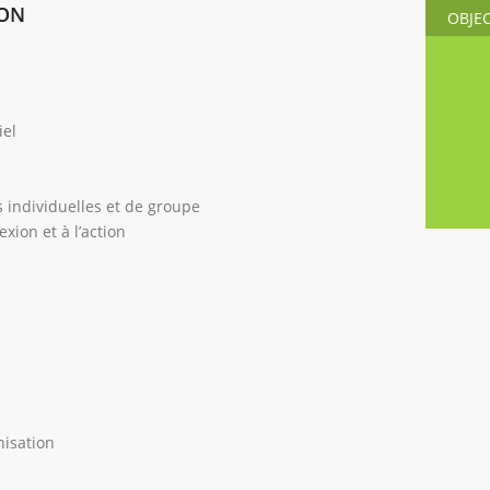
ION
OBJE
iel
s individuelles et de groupe
xion et à l’action
nisation