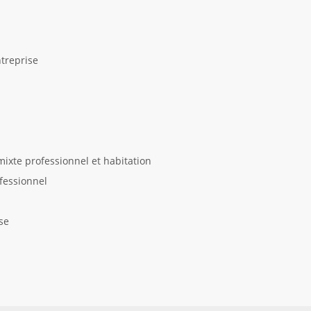
ntreprise
mixte professionnel et habitation
fessionnel
se