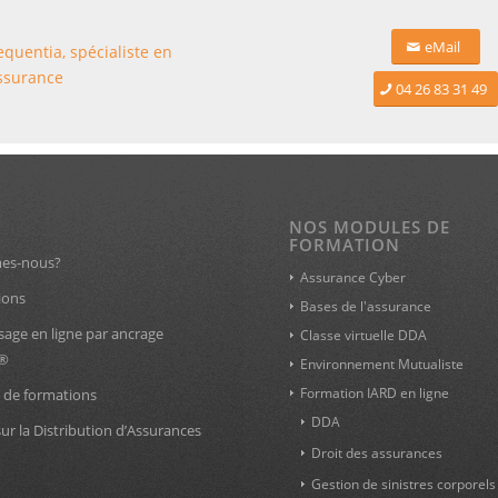
eMail
quentia, spécialiste en
ssurance
04 26 83 31 49
NOS MODULES DE
FORMATION
es-nous?
Assurance Cyber
ions
Bases de l'assurance
sage en ligne par ancrage
Classe virtuelle DDA
l®
Environnement Mutualiste
Formation IARD en ligne
 de formations
DDA
sur la Distribution d’Assurances
Droit des assurances
Gestion de sinistres corporels