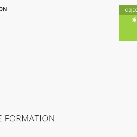
ION
OBJE
E FORMATION