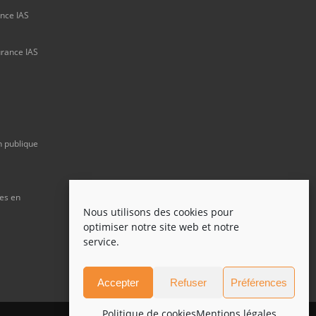
ance IAS
urance IAS
n publique
ues en
Nous utilisons des cookies pour
optimiser notre site web et notre
service.
Accepter
Refuser
Préférences
Politique de cookies
Mentions légales