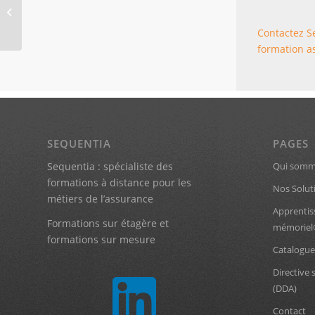
L’assurance des catastrophes
naturelles (74)
Contactez Se
formation a
SEQUENTIA
PAGES
Sequentia : spécialiste des
Qui somm
formations à distance pour les
Nos Solut
métiers de l’assurance
Apprentis
Formations sur étagère et
mémorie
formations sur mesure
Catalogue
Directive 
(DDA)
Contact